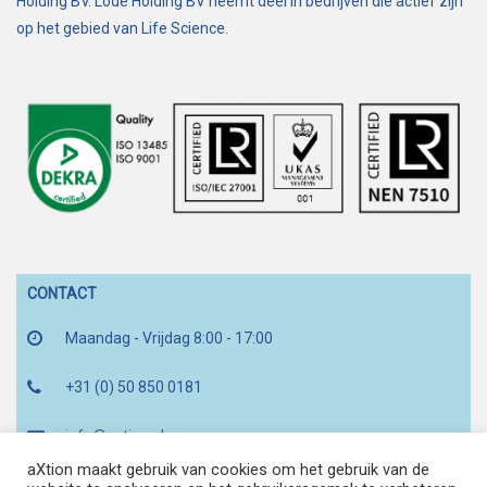
Holding BV. Lode Holding BV neemt deel in bedrijven die actief zijn
op het gebied van Life Science.
CONTACT
Maandag - Vrijdag 8:00 - 17:00
+31 (0) 50 850 0181
info@axtion.nl
aXtion maakt gebruik van cookies om het gebruik van de
Zernikepark 16d