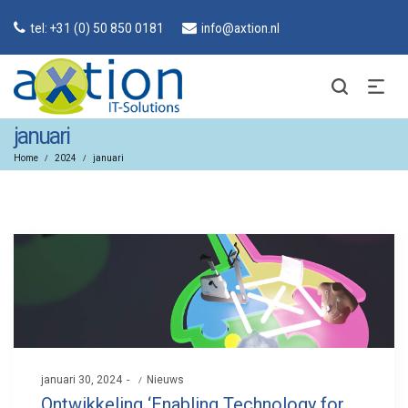
tel: +31 (0) 50 850 0181
info@axtion.nl
januari
Home
2024
januari
/
/
Posted
januari 30, 2024
Posted
Nieuws
on
in
Ontwikkeling ‘Enabling Technology for