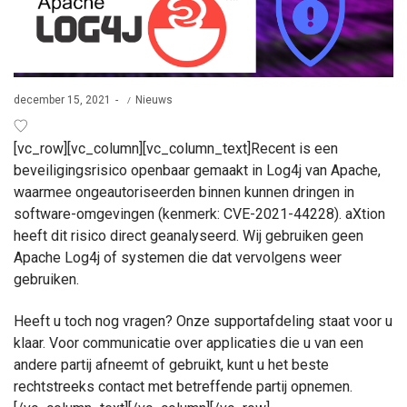
Posted
Posted
december 15, 2021
Nieuws
on
in
[vc_row][vc_column][vc_column_text]Recent is een
beveiligingsrisico openbaar gemaakt in Log4j van Apache,
waarmee ongeautoriseerden binnen kunnen dringen in
software-omgevingen (kenmerk: CVE-2021-44228). aXtion
heeft dit risico direct geanalyseerd. Wij gebruiken geen
Apache Log4j of systemen die dat vervolgens weer
gebruiken.
Heeft u toch nog vragen? Onze supportafdeling staat voor u
klaar. Voor communicatie over applicaties die u van een
andere partij afneemt of gebruikt, kunt u het beste
rechtstreeks contact met betreffende partij opnemen.