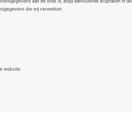
soonsgegevens aan de orde is, altijd aanvullende afspraken in 
onsgegevens die wij verwerken:
ze website