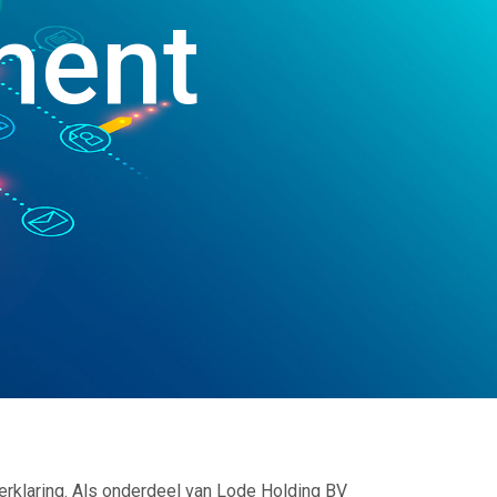
ment
rklaring. Als onderdeel van Lode Holding BV