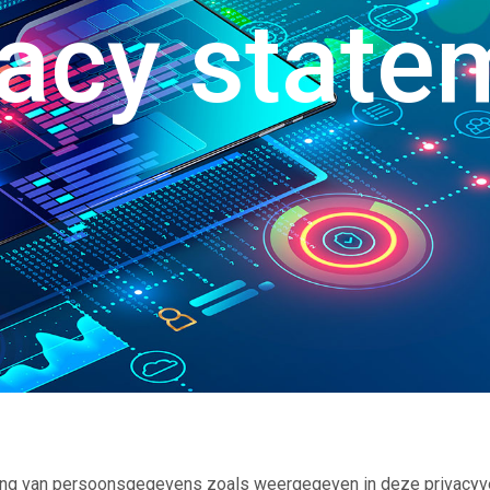
vacy state
king van persoonsgegevens zoals weergegeven in deze privacyve