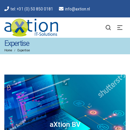
tel: +31 (0) 50 850 0181
info@axtion.nl
Expertise
Home
Expertise
/
aXtion BV